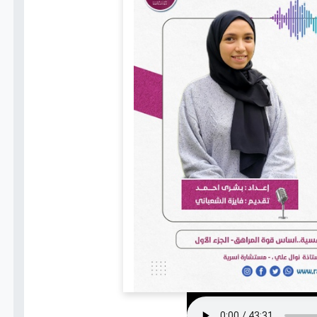
اتصل بنا
+(967)
775802021