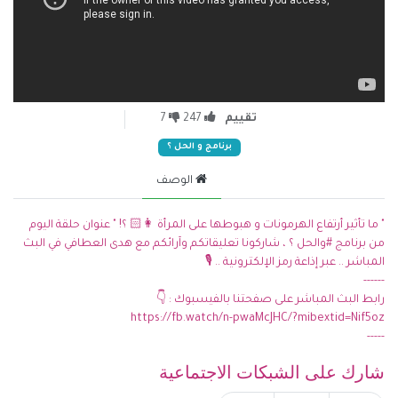
تقييم
247
7
برنامج و الحل ؟
الوصف
" ما تأثير أرتفاع الهرمونات و هبوطها على المرأة 👩🏻 ؟! " عنوان حلقة اليوم
من برنامج #والحل ؟ ، شاركونا تعليقاتكم وآرائكم مع هدى العطافي في البث
المباشر .. عبر إذاعة رمز الإلكترونية .. 🎙️
------
رابط البث المباشر على صفحتنا بالفيسبوك : 👇
https://fb.watch/n-pwaMcJHC/?mibextid=Nif5oz
-----
شارك على الشبكات الاجتماعية