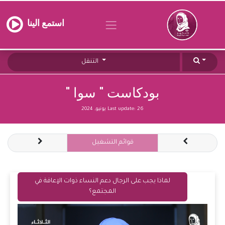
استمع الينا
التنقل
بودكاست " سوا "
26 يونيو, 2024
Last update:
قوائم التشغيل
لماذا يجب على الرجال دعم النساء ذوات الإعاقة في
المجتمع؟