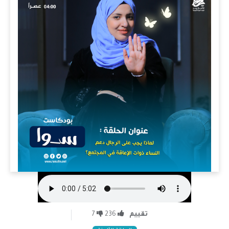
تقييم
236
7