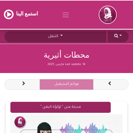
استمع الينا
التنقل
محطات أثيرية
14 مارس, 2025
Last update:
قوائم التشغيل
مدينة عدن " لؤلؤة اليمن "