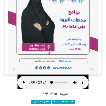
تقييم
123
5
الحلقة السادسة
هدى العطافي