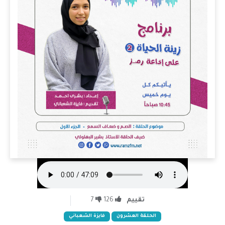
تقييم
126
7
الحلقة العشرون
فايزة الشعباني