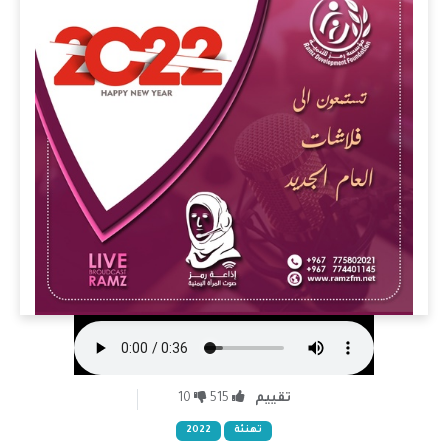
تقييم
515
10
تهنئة
2022