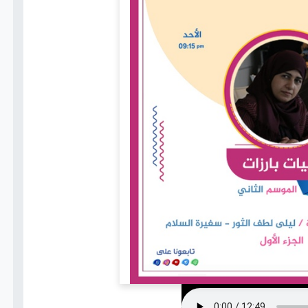
اتصل بنا
+(967)
775802021