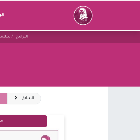
ال
البرامج
سلاما
السابق
ق
ما