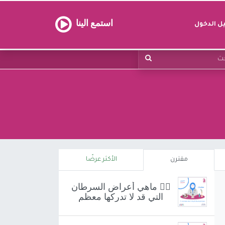
استمع الينا
 الدخول
مقترن
الأكثر عرضًا
👩‍⚕️ ماهي أعراض السرطان
التي قد لا تدركها معظم
النساء ..❕