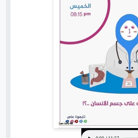
اتصل بنا
+(967)
775802021