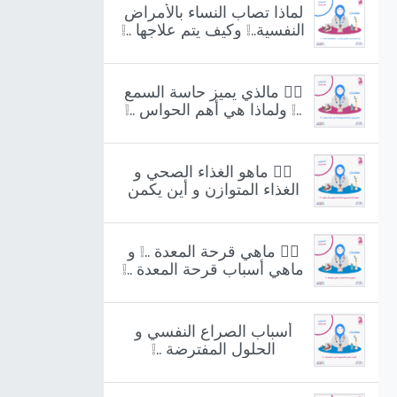
لماذا تصاب النساء بالأمراض
النفسية..❕ وكيف يتم علاجها ..❕
👩‍⚕️ مالذي يميز حاسة السمع
..❕ ولماذا هي أهم الحواس ..❕
👩‍⚕️ ماهو الغذاء الصحي و
الغذاء المتوازن و أين يكمن
..❕
👩‍⚕️ ماهي قرحة المعدة ..❕ و
ماهي أسباب قرحة المعدة ..❕
أسباب الصراع النفسي و
الحلول المفترضة ..❕
أرسل لنا رسالة
info@RamzFM.net