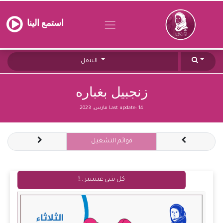
استمع الينا
التنقل
زنجبيل بغباره
14 مارس, 2023
Last update:
قوائم التشغيل
كل شي عيسبر ..❕