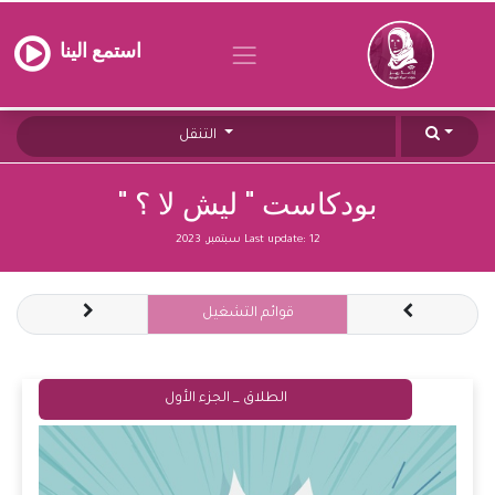
استمع الينا
التنقل
بودكاست " ليش لا ؟ "
12 سبتمبر, 2023
Last update:
قوائم التشغيل
الطلاق _ الجزء الأول