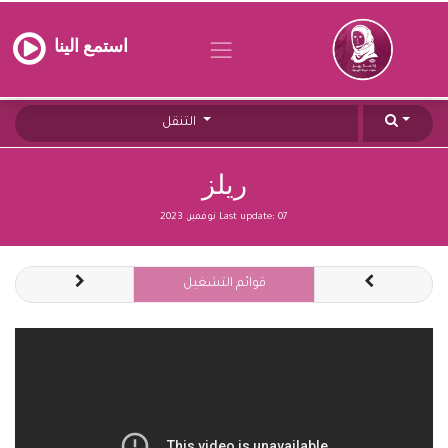
استمع الينا
التنقل
ريلز
07 نوفمبر, 2023
Last update:
قوائم التشغيل