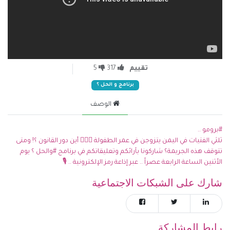
تقييم
317
5
برنامج و الحل ؟
الوصف
#برومو ..
ثلثي الفتيات في اليمن يتزوجن في عمر الطفولة 👰🏻‍♀ أين دور القانون ؟! ومتى
تتوقف هذه الجريمة؟ شاركونا بآرائكم وتعليقاتكم في برنامج #والحل ؟ يوم
الأثنين الساعة الرابعة عصراً .. عبر إذاعة رمز الإلكترونية .. 🎙️
شارك على الشبكات الاجتماعية
رابط المشاركة