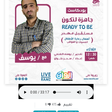
تقييم
415
8