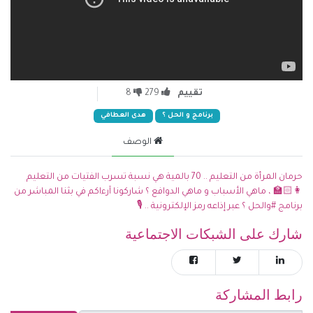
تقييم
279
8
برنامج و الحل ؟
هدى العطافي
الوصف
حرمان المرأة من التعليم .. 70 بالمية هي نسبة تسرب الفتيات من التعليم
👩🏻‍🏫 ، ماهي الأسباب و ماهي الدوافع ؟ شاركونا آرءاكم في بثنا المباشر من
برنامج #والحل ؟ عبر إذاعه رمز الإلكترونية .. 🎙️
شارك على الشبكات الاجتماعية
رابط المشاركة