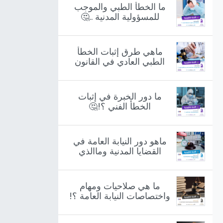
ما الخطأ الطبي والموجب
للمسؤولية المدنية ..🤔
ماهي طرق إثبات الخطأ
الطبي العادي في القانون
اليمني ؟!🤔
ما دور الخبرة في إثبات
الخطأ الفني ؟!🤔
ماهو دور النيابة العامة في
القضايا المدنية وماالذي
يميزها ؟!🤔
ما هي صلاحيات ومهام
واختصاصات النيابة العامة ؟!
🤔
أرسل لنا رسالة
info@RamzFM.net