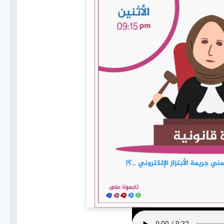
اتصل بنا
+(967)
775802021