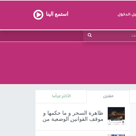
استمع الينا
 الدخول
مقترن
الأكثر عرضًا
ظاهرة السحر و ما حكمها و
موقف القوانين الوضعية من
هذه المسألة ? 🤔