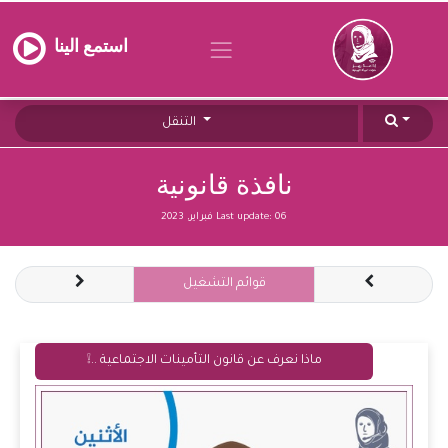
استمع الينا
التنقل
نافذة قانونية
06 فبراير, 2023
Last update:
قوائم التشغيل
ماذا نعرف عن قانون التأمينات الاجتماعية ..❕