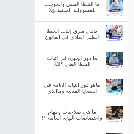
ما الخطأ الطبي والموجب
للمسؤولية المدنية ..🤔
ماهي طرق إثبات الخطأ
الطبي العادي في القانون
اليمني ؟!🤔
ما دور الخبرة في إثبات
الخطأ الفني ؟!🤔
ماهو دور النيابة العامة في
القضايا المدنية وماالذي
يميزها ؟!🤔
ما هي صلاحيات ومهام
واختصاصات النيابة العامة ؟!
🤔
أرسل لنا رسالة
info@RamzFM.net