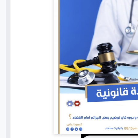
اتصل بنا
+(967)
775802021