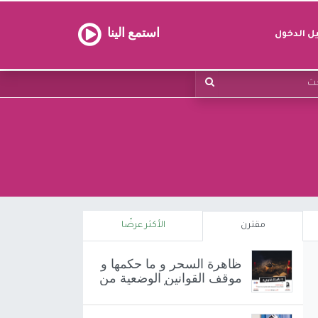
استمع الينا
 الدخول
مقترن
الأكثر عرضًا
ظاهرة السحر و ما حكمها و
موقف القوانين الوضعية من
هذه المسألة ? 🤔